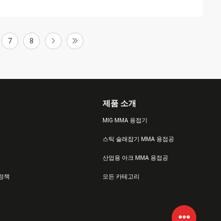
7
8
제품 소개
MIG MMA 용접기
스틱 술래잡기 MMA 용접공
산업용 아크 MMA 용접공
 정책
모든 카테고리