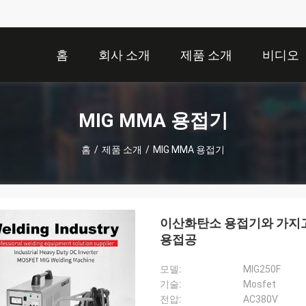
홈
회사 소개
제품 소개
비디오
MIG MMA 용접기
홈
/
제품 소개
/
MIG MMA 용접기
이산화탄소 용접기와 가지고 다
용접공
모델:
MIG250F
기술:
Mosfet
전압:
AC380V