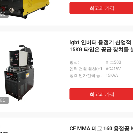
최고의 가격
DEO
Igbt 인버터 용접기 산업적
15KG 타입은 공급 장치를
방식:
미그500
입력 전원 원천(±15% 50/60HZ):
AC415V
정격 인가전력 능력 (KVA):
15KVA
최고의 가격
DEO
CE MMA 미그 160 용접공 