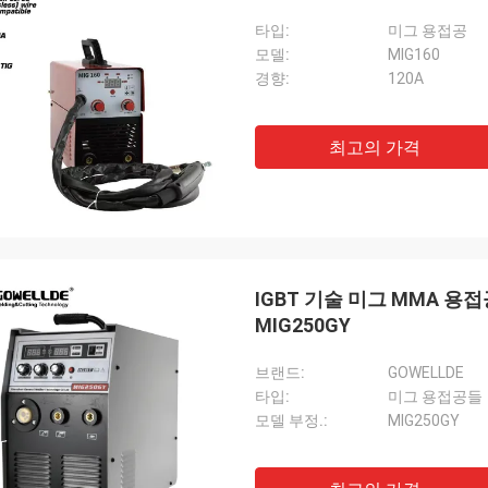
타입:
미그 용접공
모델:
MIG160
경향:
120A
최고의 가격
IGBT 기술 미그 MMA 용접
MIG250GY
브랜드:
GOWELLDE
타입:
미그 용접공들
모델 부정.:
MIG250GY