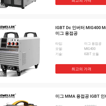
최고의 가격
DEO
IGBT Dc 인버터 MIG40
미그 용접공
타입:
미그 용접공
모델:
MIG400
기술:
IGBT 모듈
최고의 가격
DEO
미그 MMA 용접