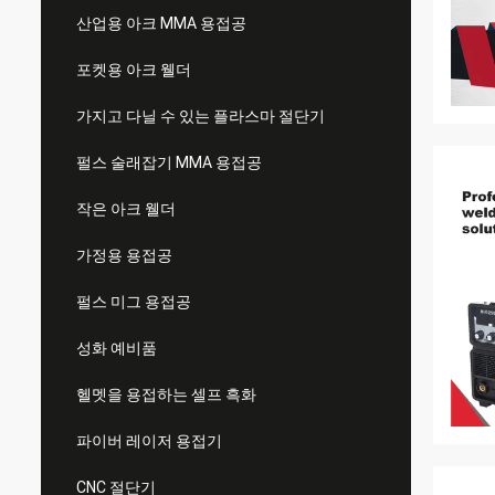
산업용 아크 MMA 용접공
포켓용 아크 웰더
가지고 다닐 수 있는 플라스마 절단기
펄스 술래잡기 MMA 용접공
작은 아크 웰더
가정용 용접공
펄스 미그 용접공
성화 예비품
헬멧을 용접하는 셀프 흑화
파이버 레이저 용접기
CNC 절단기