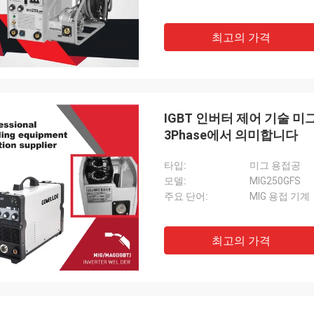
최고의 가격
IGBT 인버터 제어 기술 미
3Phase에서 의미합니다
타입:
미그 용접공
모델:
MIG250GFS
주요 단어:
MIG 용접 기계
최고의 가격