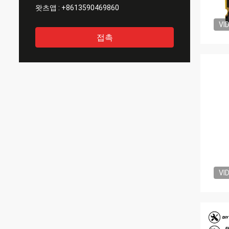
왓츠앱 :
+8613590469860
VI
접촉
VI