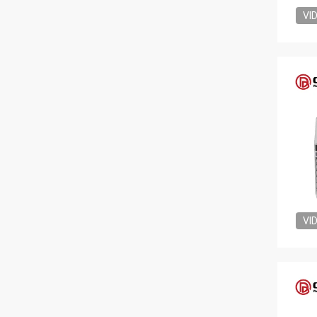
VI
VI