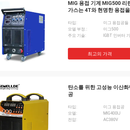
MIG 용접 기계 MIG500
가스는 4T와 현명한 용접
타입:
미그 용접공들
모델 부정.:
미그500
주요 기술:
IGBT 인버터 
최고의 가격
다니엘
당신과의 협력에 기쁩니다, 당신이 우리
 다른 고객들을 위한 우리의 고장 수
상시킬 수 있도록 도와 줍니다, 그래
는 정말로 당신을 알고 가격이 합리적이
탄소를 위한 고성능 이산화
쟁적입니다, 우리는 계속해서 당신의 제
공
가입할 것입니다.
타입:
미그 용접공
모델:
MIG400IJ
전압:
AC380V