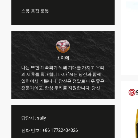
스폿 용접 로봇
초이에
리
나는 또한 계속되기 위해 기대를 가지고 우리
나는 
의 제휴를 확대합니다.나 'Ｍ는 당신과 함께
가 나와
일하여서 기쁩니다. 당신은 정말로 매우 좋은
리를 향
이
전문가이고, 항상 우리를 지원합니다. 당신과
서 나
제
의 통신은 빠르고 이것이 가장 중요사항입니
고 경
다.
품을 
담당자 :
sally
전화 번호 :
+86 17722434326