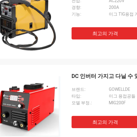
전압:
AC220V
경향:
200A
기능:
미그 TIG용접 
최고의 가격
DC 인버터 가지고 다닐 수 
브랜드:
GOWELLDE
타입:
미그 용접공들
모델 부정.:
MIG200F
최고의 가격