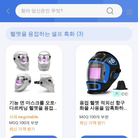
헬멧을 용접하는 셀프 흑화
(3)
기능 면 마스크를 오토-
용접 헬멧 적외선 항구
다르케닝 헬멧을 용접하
화물 사용을 암흑화하는
는 포켓용 안전성
검은 탄력적 자동차
가격:
negotiable
MOQ:
100개 부분
MOQ:
100개 부분
최신 가격 받기
최신 가격 받기