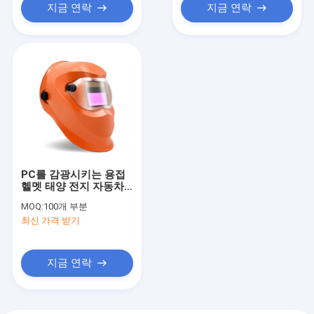
지금 연락
지금 연락
PC를 감광시키는 용접
헬멧 태양 전지 자동차
를 암흑화하는 오렌지색
MOQ:
100개 부분
본인은 보호합니다
최신 가격 받기
지금 연락