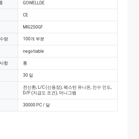
름
GOWELLDE
CE
MIG250GF
 수량
100개 부분
negotiable
 사항
통
30 일
전신환, L/C (신용장), 웨스턴 유니온, 인수 인도,
D/P (지급도 조건), 머니그램
30000 PC / 달