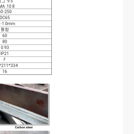
그 :9.5
A :10.8
50-250
DC65
8-1.0mm
통합
60
80
0.93
IP21
Ｆ
*211*334
16