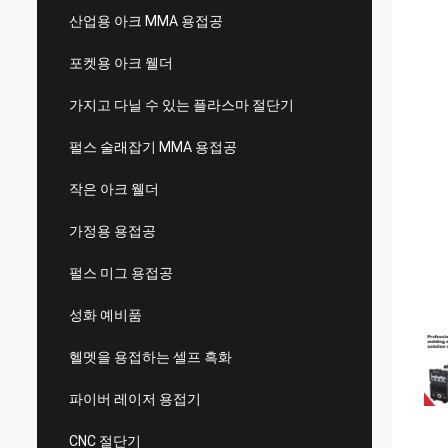
산업용 아크 MMA 용접공
포켓용 아크 웰더
가지고 다닐 수 있는 플라스마 절단기
펄스 술래잡기 MMA 용접공
작은 아크 웰더
가정용 용접공
펄스 미그 용접공
성화 예비품
헬멧을 용접하는 셀프 흑화
파이버 레이저 용접기
CNC 절단기