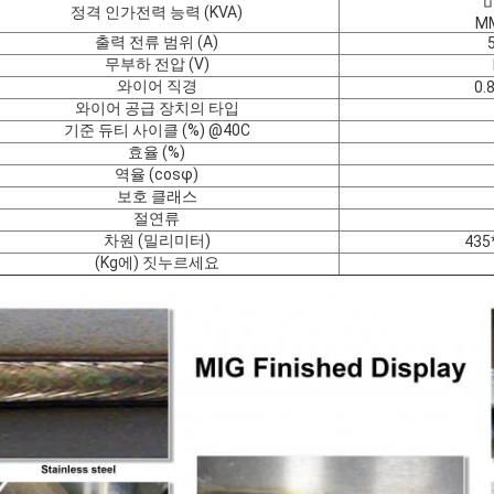
미
정격 인가전력 능력 (KVA)
MM
출력 전류 범위 (A)
무부하 전압 (V)
와이어 직경
0.
와이어 공급 장치의 타입
기준 듀티 사이클 (%) @40C
효율 (%)
역율 (cosφ)
보호 클래스
절연류
차원 (밀리미터)
435
(Kg에) 짓누르세요