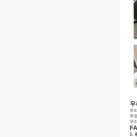
우
우리
주문
우리
FA
1.