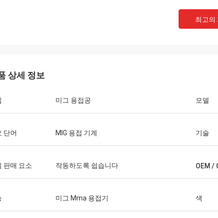
최고의
품 상세 정보
다니엘
입
미그 용접공
모델
당신과의 협력에 기쁩니다, 당신이 우리
 다른 고객들을 위한 우리의 고장 수
상시킬 수 있도록 도와 줍니다, 그래
 단어
MIG 용접 기계
기술
는 정말로 당신을 알고 가격이 합리적이
쟁적입니다, 우리는 계속해서 당신의 제
가입할 것입니다.
 판매 요소
작동하도록 쉽습니다
OEM /
능
미그 Mma 용접기
색