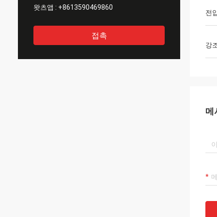
왓츠앱 :
+8613590469860
전
접촉
강
메