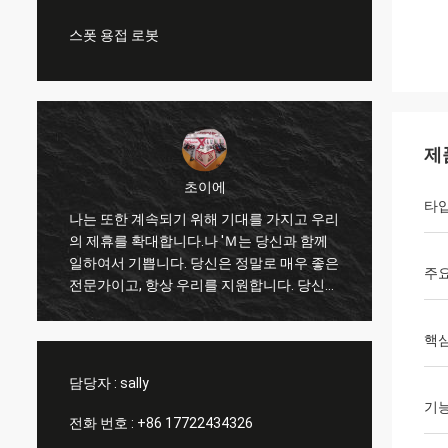
스폿 용접 로봇
제
초이에
타
리
나는 또한 계속되기 위해 기대를 가지고 우리
나는 
의 제휴를 확대합니다.나 'Ｍ는 당신과 함께
가 나와
일하여서 기쁩니다. 당신은 정말로 매우 좋은
리를 향
주요
이
전문가이고, 항상 우리를 지원합니다. 당신과
서 나
제
의 통신은 빠르고 이것이 가장 중요사항입니
고 경
다.
품을 
핵심
담당자 :
sally
기
전화 번호 :
+86 17722434326