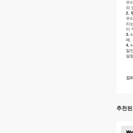
우리
의 
2.
우리
리는
이 
3.
예,
4.
일반
설
꼬리
추천된