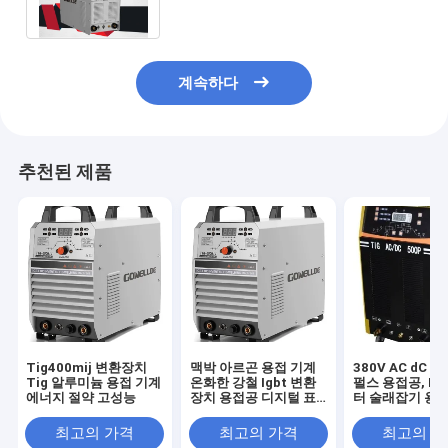
술래잡기
계속하다
추천된 제품
Tig400mij 변환장치
맥박 아르곤 용접 기계
380V AC dC 
Tig 알루미늄 용접 기계
온화한 강철 Igbt 변환
펄스 용접공, IG
에너지 절약 고성능
장치 용접공 디지털 표
터 술래잡기 용
시 장치
최고의 가격
최고의 가격
최고의 