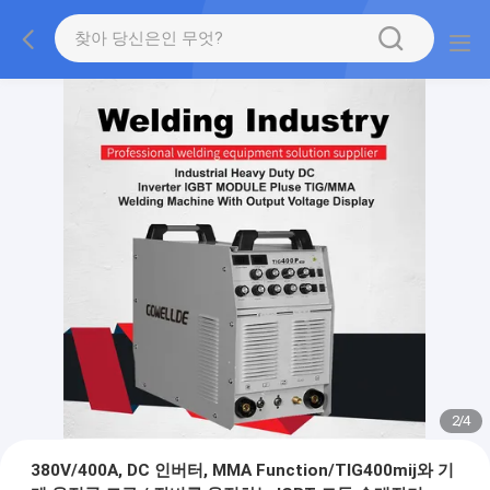
2
/
4
380V/400A, DC 인버터, MMA Function/TIG400mij와 기