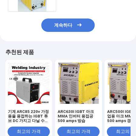
계속하다
추천된 제품
기계 ARC85 220v 가정
ARC630I IGBT 아크
ARC500I IGB
용을 용접하는 IGBT 튜
MMA 인버터 용접공
업용 아크 MMA
브 DC 가지고 다닐 수
500 amps 방습
500 amps 경향
있는 아크 스틱
최고의 가격
최고의 가격
최고의 